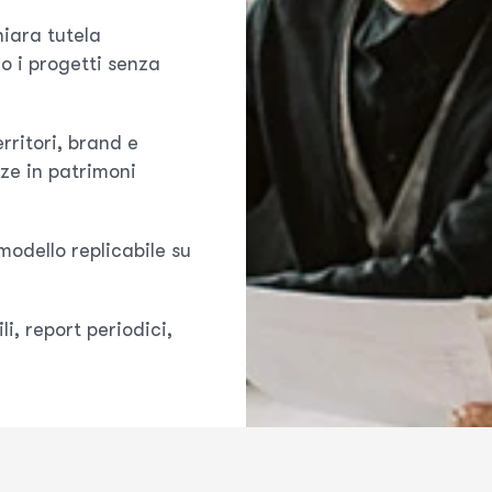
hiara tutela
o i progetti senza
erritori, brand e
ze in patrimoni
 modello replicabile su
ili, report periodici,