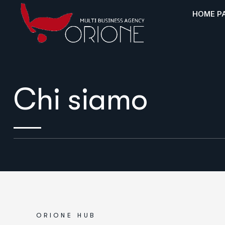
HOME P
Chi siamo
O
R
I
O
N
E
H
U
B