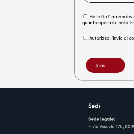
.
Ho letto l'informativ
quanto riportato nella
Pr
Autorizzo l'invio di 
Invia
Sedi
Sede legale:
– via Vesuvio 175, 800