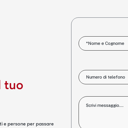
l
t
u
o
ti e persone per passare