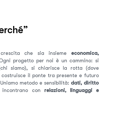
e
r
c
h
é
”
rescita che sia insieme
economica,
 Ogni progetto per noi è un cammino: si
(chi siamo), si chiarisce la rotta (dove
 costruisce il ponte tra presente e futuro
 Uniamo metodo e sensibilità:
dati, diritto
 incontrano con
relazioni, linguaggi e