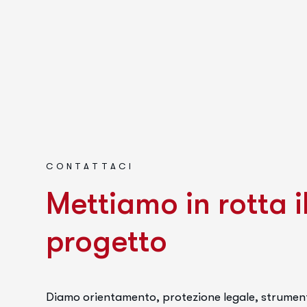
CONTATTACI
M
e
t
t
i
a
m
o
i
n
r
o
t
t
a
i
p
r
o
g
e
t
t
o
Diamo orientamento, protezione legale, strumen