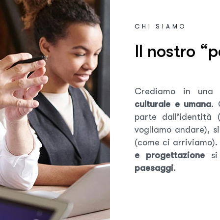
CHI SIAMO
I
l
n
o
s
t
r
o
“
p
Crediamo in una c
culturale e umana
.
parte dall’identità 
vogliamo andare), si
(come ci arriviamo).
e progettazione
si
paesaggi
.