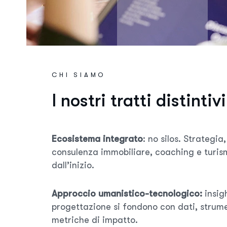
CHI SIAMO
I
n
o
s
t
r
i
t
r
a
t
t
i
d
i
s
t
i
n
t
i
v
i
Ecosistema integrato
: no silos. Strategia
consulenza immobiliare, coaching e turis
dall’inizio.
Approccio umanistico-tecnologico:
insigh
progettazione si fondono con dati, strumen
metriche di impatto.